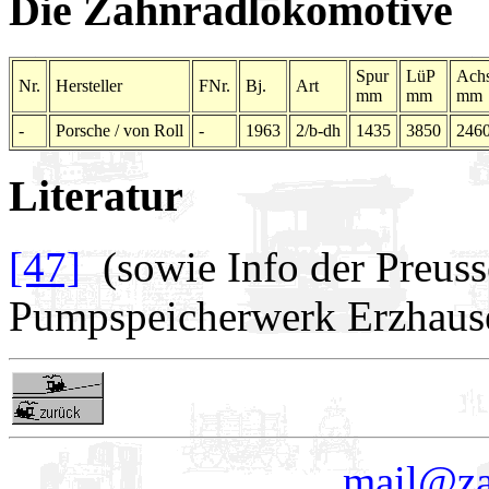
Die Zahnradlokomotive
Spur
LüP
Achs
Nr.
Hersteller
FNr.
Bj.
Art
mm
mm
mm
-
Porsche / von Roll
-
1963
2/b-dh
1435
3850
246
Literatur
[47]
(sowie Info der Preuss
Pumpspeicherwerk Erzhause
mail@za