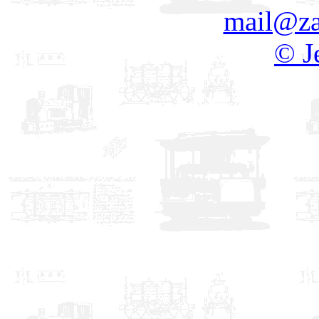
mail@za
© J