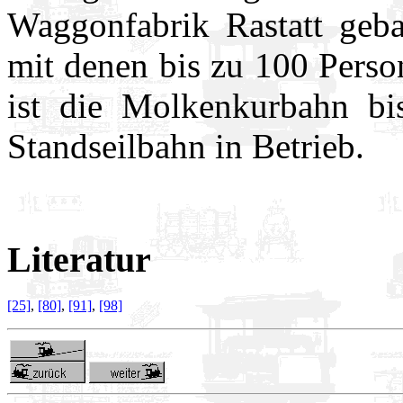
Waggonfabrik Rastatt geb
mit denen bis zu 100 Perso
ist die Molkenkurbahn bis
Standseilbahn in Betrieb.
Literatur
[25]
,
[80]
,
[91]
,
[98]